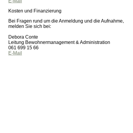
E-Mail
Kosten und Finanzierung
Bei Fragen rund um die Anmeldung und die Aufnahme,
melden Sie sich bei:
Debora Conte
Leitung Bewohnermanagement & Administration
061 699 15 66
E-Mail
dandelion Pflegezentrum für Menschen mit Demenz
Sperrstrasse 100
CH-4057 Basel